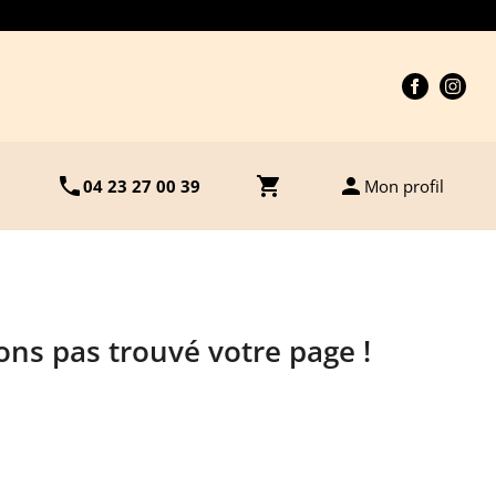
phone
shopping_cart
person
04 23 27 00 39
Mon profil
ns pas trouvé votre page !