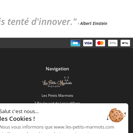
 tenté d'innover."
- Albert Einstein
Navigation
Les Petits Marmots
2 Boulevard de Lescudilliers
Salut c'est nous...
15000 Aurillac
les Cookies !
Téléphone :
04 23 27 00 39
Nous vous informons que www.les-petits-marmots.com