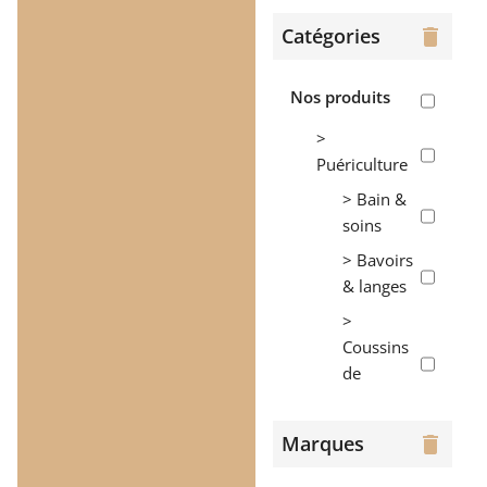
Catégories
delete
Nos produits
>
Puériculture
> Bain &
soins
> Bavoirs
& langes
>
Coussins
de
maternité
>
Marques
delete
Couvertures