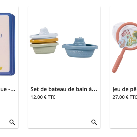
Livre de bain magique - P'tit déj
Set de bateau de bain à empiler - Bleu
Jeu de pê
12.00 € TTC
27.00 € TT
search
search