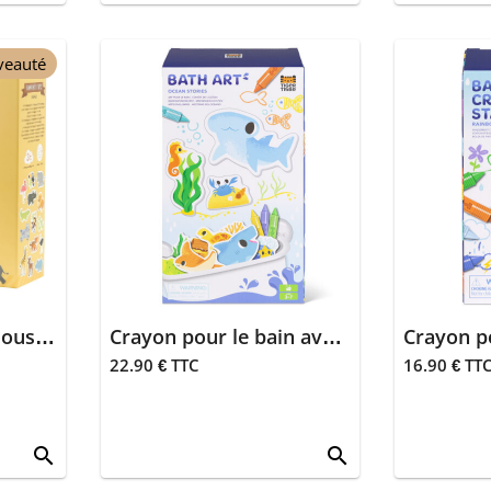
veauté
Jouets de bain en mousse - Safari
Crayon pour le bain avec rangement - Océan
22.90 € TTC
16.90 € TT
search
search