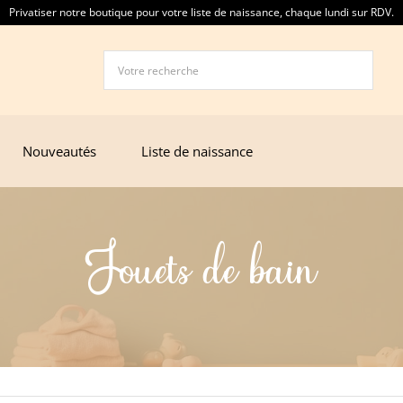
r une liste de naissance ? Contactez nous au 0423270039 ou par mail à contac
Privatiser notre boutique pour votre list
Nouveautés
Liste de naissance
Jouets de bain