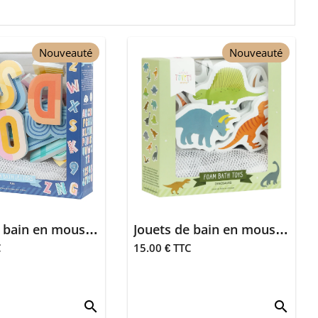
Nouveauté
Nouveauté
Jouets de bain en mousse - Lettres et chiffres
Jouets de bain en mousse - Dinosaures
C
15.00 € TTC
search
search