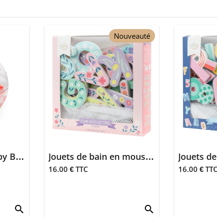
Nouveauté
Balle flottante Happy Bubbles - Crabs
Jouets de bain en mousse - Lettres et chiffres (fleurs)
16.00 € TTC
16.00 € TT
search
search