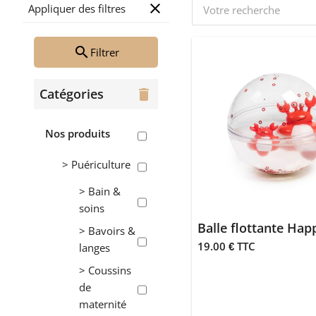
close
Appliquer des filtres
search
Filtrer
Catégories
delete
Nos produits
> Puériculture
> Bain &
soins
> Bavoirs &
19.00 € TTC
langes
> Coussins
de
maternité