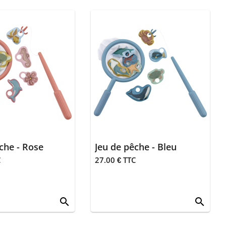
che - Rose
Jeu de pêche - Bleu
C
27.00 € TTC
search
search