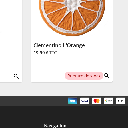
Clementino L'Orange
19.90 € TTC
search
search
Rupture de stock
Navigation