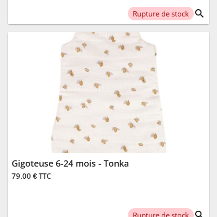
search
Rupture de stock
Gigoteuse 6-24 mois - Tonka
79.00 € TTC
search
Rupture de stock