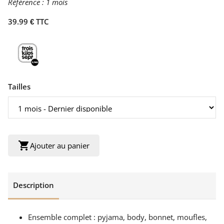
Référence :
1 mois
39.99 € TTC
Tailles
shopping_cart
Ajouter au panier
Description
Ensemble complet : pyjama, body, bonnet, moufles,