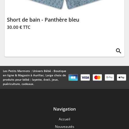
Short de bain - Panthère bleu
30.00 € TTC
search
Les Petits Marmots : Univers Bébé - Boutique
en ligne & Magasin à Aurillac. Large choix de
produits pour bébé : layette, éveil, jeux,
puériculture, cadeaux.
Navigation
Accueil
Nouveautés