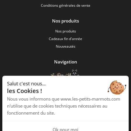
Conditions générales de vente
Nos produits
Nos produits
Cadeaux fin d'année
Nouveautés
Navigation
Salut c'est nous...
Les Petits Marmots
les Cookies !
2 Boulevard de Lescudilliers
Nous vous informons que www.les-petits-marmots.com
15000 Aurillac
n'utilise que de cookies techniques nécessaires au
Téléphone :
04 23 27 00 39
fonctionnement du site.
Ok pour moi