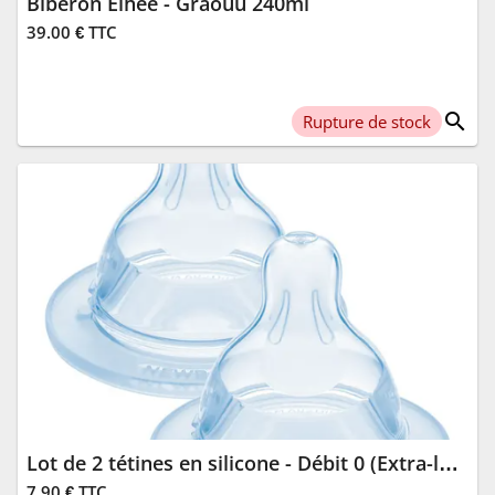
Biberon Elhée - Graouu 240ml
39.00 € TTC
search
Rupture de stock
Lot de 2 tétines en silicone - Débit 0 (Extra-lent)
7.90 € TTC