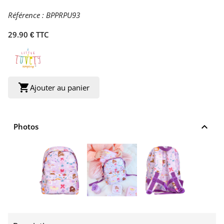
Référence :
BPPRPU93
29.90 € TTC
shopping_cart
Ajouter au panier
keyboard_arrow_up
Photos