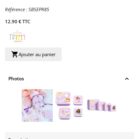
Référence :
SBSEPR85
12.90 € TTC
shopping_cart
Ajouter au panier
keyboard_arrow_up
Photos