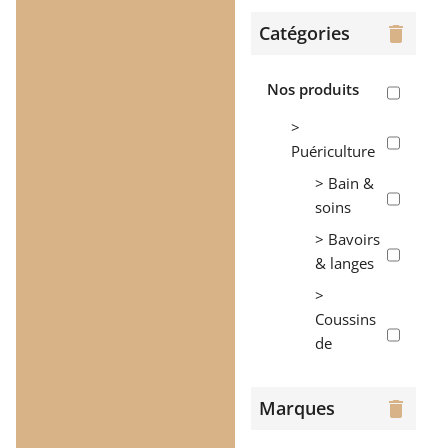
Catégories
delete
Nos produits
>
Puériculture
> Bain &
soins
> Bavoirs
& langes
>
Coussins
de
maternité
>
Marques
delete
Couvertures