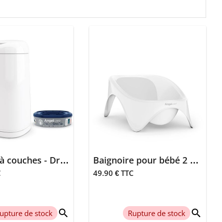
Poubelle à couches - Dress up
Baignoire pour bébé 2 en 1
C
49.90 € TTC
search
search
upture de stock
Rupture de stock