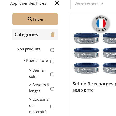
close
Appliquer des filtres
search
Filtrer
Catégories
delete
Nos produits
> Puériculture
> Bain &
soins
> Bavoirs &
53.90 € TTC
langes
> Coussins
de
maternité