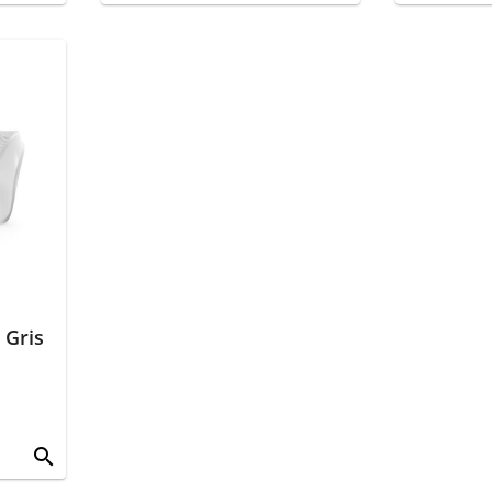
 Gris
search