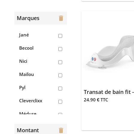
>
Couvertures
Marques
delete
>
Gigoteuses
Jané
&
chancelières
Becool
> Literie
Nici
> Lits
parapluie
Maïlou
> Repas
Pyl
Transat de bain fit -
> Sortie
24.90 € TTC
Cleverclixx
> Tétines &
Méduse
attache-
tétine
Kidzroom
Montant
delete