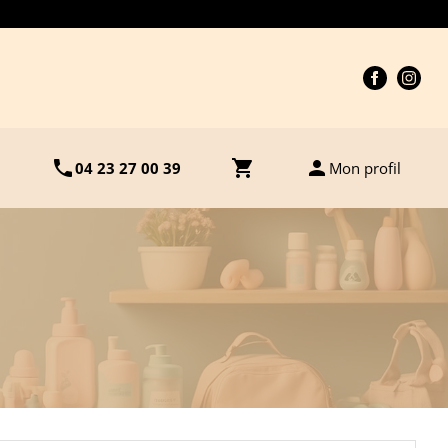
 0423270039 ou par mail à contact@les-petits-marmots.com
phone
shopping_cart
person
04 23 27 00 39
Mon profil