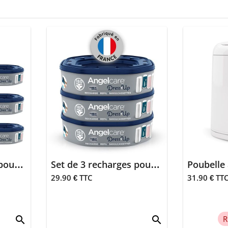
Set de 6 recharges poubelle à couches - Dress up
Set de 3 recharges poubelle à couches - Dress up
29.90 € TTC
31.90 € TT
search
search
R