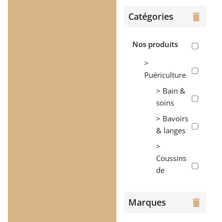
Catégories
delete
Nos produits
>
Puériculture
> Bain &
soins
> Bavoirs
& langes
>
Coussins
de
maternité
>
Marques
delete
Couvertures