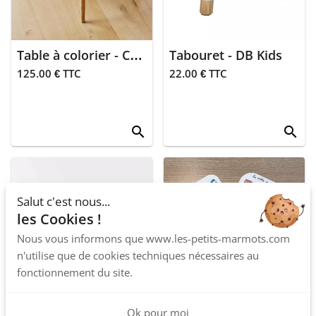
The zoo family
Vous allez être
grands-parents
Babycalin
Tu vas être tatie
Table à colorier - Coloritable
Tabouret - DB Kids
Joie
125.00 € TTC
22.00 € TTC
Or
Les petits
zodiaques
Noir
search
search
Hello hossy
Argile
Suavinex
Rose
Rouli-roula
Salut c'est nous...
Bleu argenté
les Cookies !
Crinkly
Renard
Nous vous informons que www.les-petits-marmots.com
n'utilise que de cookies techniques nécessaires au
Roodoudou
Ecureuil
fonctionnement du site.
Atelier jasmin
Hérisson
Ok pour moi