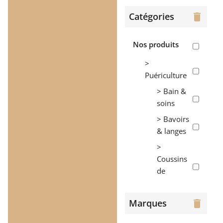
Catégories
delete
Nos produits
>
Puériculture
> Bain &
soins
> Bavoirs
& langes
>
Coussins
de
maternité
>
Marques
delete
Couvertures