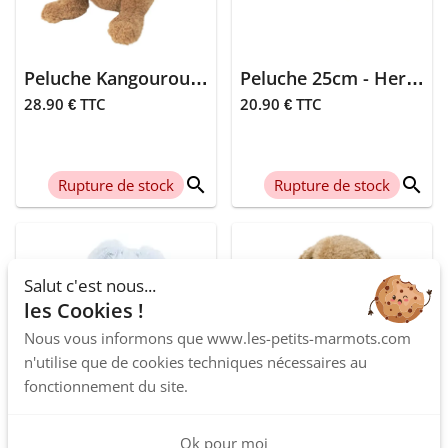
The zoo family
Vous allez être
grands-parents
Babycalin
Tu vas être tatie
Peluche Kangourou 28cm - Kick
Peluche 25cm - Herald
Joie
28.90 € TTC
20.90 € TTC
Or
Les petits
zodiaques
Noir
search
search
Rupture de stock
Rupture de stock
Hello hossy
Argile
Suavinex
Rose
Rouli-roula
Salut c'est nous...
Bleu argenté
les Cookies !
Crinkly
Renard
Nous vous informons que www.les-petits-marmots.com
n'utilise que de cookies techniques nécessaires au
Roodoudou
Ecureuil
fonctionnement du site.
Atelier jasmin
Hérisson
Ok pour moi